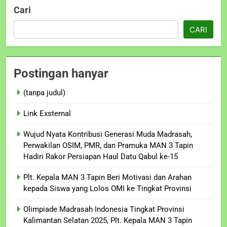
Cari
CARI
Postingan hanyar
(tanpa judul)
Link Exsternal
Wujud Nyata Kontribusi Generasi Muda Madrasah,
Perwakilan OSIM, PMR, dan Pramuka MAN 3 Tapin
Hadiri Rakor Persiapan Haul Datu Qabul ke-15
Plt. Kepala MAN 3 Tapin Beri Motivasi dan Arahan
kepada Siswa yang Lolos OMI ke Tingkat Provinsi
Olimpiade Madrasah Indonesia Tingkat Provinsi
Kalimantan Selatan 2025, Plt. Kepala MAN 3 Tapin