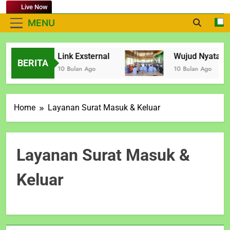
Live Now
MENU
Link Exsternal
Wujud Nyata Kon
Bulan Ago
BERITA
10 Bulan Ago
10 Bulan Ago
Home
Layanan Surat Masuk & Keluar
Layanan Surat Masuk &
Keluar