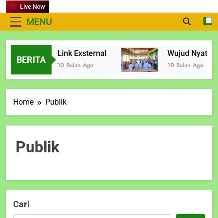
Live Now
MENU
Link Exsternal
Wujud Nyata Ko
6 Bulan Ago
BERITA
10 Bulan Ago
10 Bulan Ago
Home
Publik
Publik
Cari