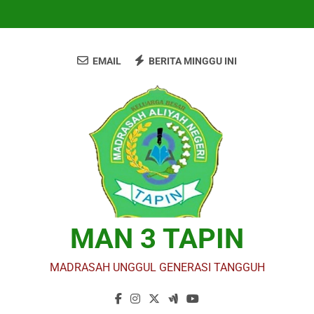
Skip
to
content
EMAIL
BERITA MINGGU INI
MAN 3 TAPIN
MADRASAH UNGGUL GENERASI TANGGUH