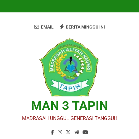
Skip
to
content
EMAIL
BERITA MINGGU INI
MAN 3 TAPIN
MADRASAH UNGGUL GENERASI TANGGUH