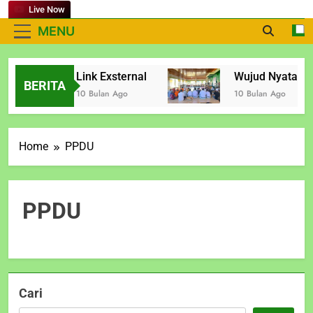
Live Now
MENU
Link Exsternal
Wujud Nyata Kon
Bulan Ago
BERITA
10 Bulan Ago
10 Bulan Ago
Home
PPDU
PPDU
Cari