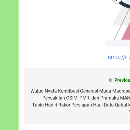
https://s
Previou
Navigasi
pos
Wujud Nyata Kontribusi Generasi Muda Madrasa
Perwakilan OSIM, PMR, dan Pramuka MAN
Tapin Hadiri Rakor Persiapan Haul Datu Qabul k