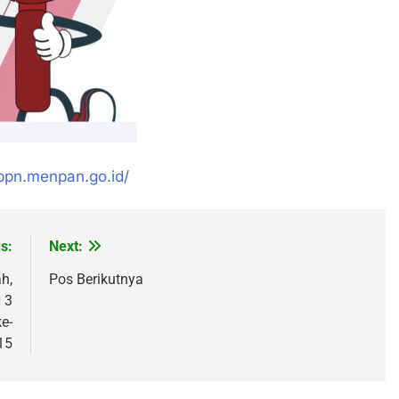
ippn.menpan.go.id/
s:
Next:
h,
Pos Berikutnya
 3
e-
15