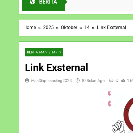
BERITA
10 Bulan Ago
Home
2025
Oktober
14
Link Exsternal
BERITA MAN 3 TAPIN
Link Exsternal
0
Man3tapinhosting2023
10 Bulan Ago
1 M