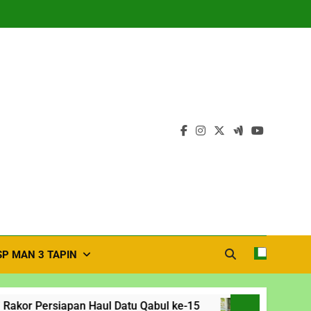
SP MAN 3 TAPIN
Persiapan Haul Datu Qabul ke-15
Plt. Kepala