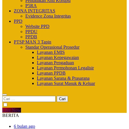
Pendidikan Anti Korupsi
P5RA
ZONA INTEGRITAS
Evidence Zona Integritas
PPD
Website PPD
PPDU
PPDB
PTSP MAN 3 Tapin
Standar Operasional Prosedur
Layanan EMIS
Layanan Kepegawaian
Layanan Pengaduan
Layanan Permohonan Legalisir
Layanan PPDB
Layanan Sarana & Prasarana
Layanan Surat Masuk & Keluar
Cari
untuk:
Live Now
BERITA
6 bulan ago