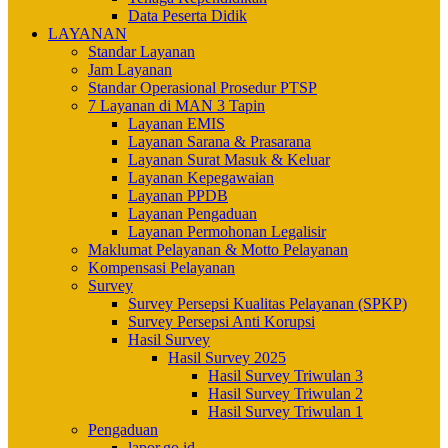
Data Peserta Didik
LAYANAN
Standar Layanan
Jam Layanan
Standar Operasional Prosedur PTSP
7 Layanan di MAN 3 Tapin
Layanan EMIS
Layanan Sarana & Prasarana
Layanan Surat Masuk & Keluar
Layanan Kepegawaian
Layanan PPDB
Layanan Pengaduan
Layanan Permohonan Legalisir
Maklumat Pelayanan & Motto Pelayanan
Kompensasi Pelayanan
Survey
Survey Persepsi Kualitas Pelayanan (SPKP)
Survey Persepsi Anti Korupsi
Hasil Survey
Hasil Survey 2025
Hasil Survey Triwulan 3
Hasil Survey Triwulan 2
Hasil Survey Triwulan 1
Pengaduan
lapor.go.id