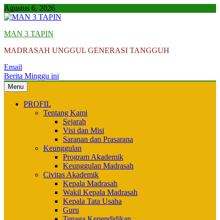
Skip
Agustus 6, 2026
to
content
MAN 3 TAPIN
MADRASAH UNGGUL GENERASI TANGGUH
Email
Berita Minggu ini
Menu
PROFIL
Tentang Kami
Sejarah
Visi dan Misi
Saranan dan Prasarana
Keunggulan
Program Akademik
Keunggulan Madrasah
Civitas Akademik
Kepala Madrasah
Wakil Kepala Madrasah
Kepala Tata Usaha
Guru
Tenaga Kependidikan